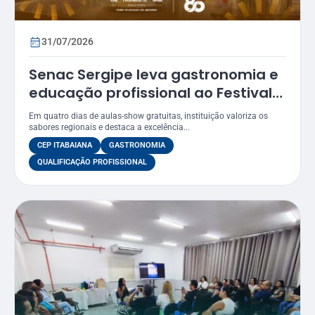
31/07/2026
Senac Sergipe leva gastronomia e
educação profissional ao Festival
Gastronômico de Itabaiana 2026
Em quatro dias de aulas-show gratuitas, instituição valoriza os
sabores regionais e destaca a excelência...
CEP ITABAIANA
GASTRONOMIA
QUALIFICAÇÃO PROFISSIONAL