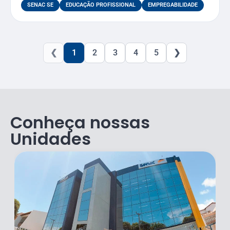
SENAC SE
EDUCAÇÃO PROFISSIONAL
EMPREGABILIDADE
❮
1
2
3
4
5
❯
Conheça nossas
Unidades