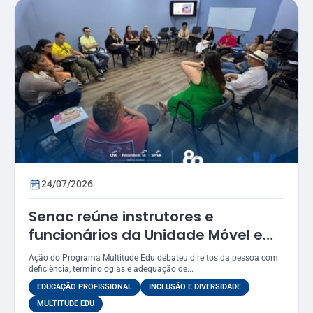
24/07/2026
Senac reúne instrutores e
funcionários da Unidade Móvel em
oficina sobre práticas inclusivas e
Ação do Programa Multitude Edu debateu direitos da pessoa com
acessibilidade
deficiência, terminologias e adequação de...
EDUCAÇÃO PROFISSIONAL
INCLUSÃO E DIVERSIDADE
MULTITUDE EDU