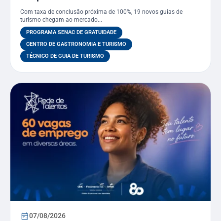
Técnico em Guia de Turismo pelo
Com taxa de conclusão próxima de 100%, 19 novos guias de
PSG
turismo chegam ao mercado...
PROGRAMA SENAC DE GRATUIDADE
CENTRO DE GASTRONOMIA E TURISMO
TÉCNICO DE GUIA DE TURISMO
07/08/2026