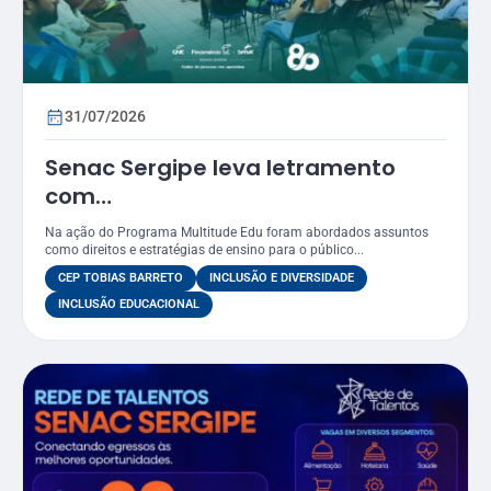
31/07/2026
Senac Sergipe leva letramento
com
foco LGBTQIAPN+ para funcionários
Na ação do Programa Multitude Edu foram abordados assuntos
do CEP Tobias Barreto
como direitos e estratégias de ensino para o público...
CEP TOBIAS BARRETO
INCLUSÃO E DIVERSIDADE
INCLUSÃO EDUCACIONAL