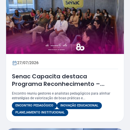
27/07/2026
Senac Capacita destaca
Programa Reconhecimento –
Prêmio Atena como estratégia
Encontro reuniu gestores e analistas pedagógicos para alinhar
para valorizar práticas
estratégias de valorização de boas práticas e...
educacionais
ENCONTRO PEDAGÓGICO
INOVAÇÃO EDUCACIONAL
PLANEJAMENTO INSTITUCIONAL