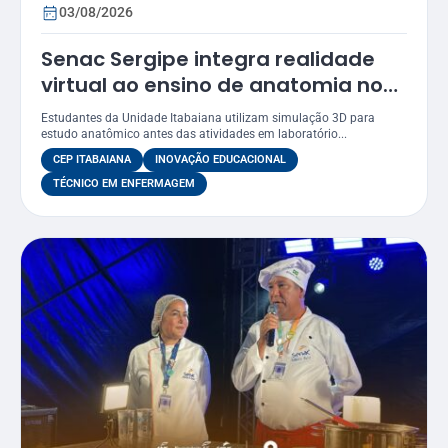
03/08/2026
Senac Sergipe integra realidade
virtual ao ensino de anatomia no
curso de Enfermagem
Estudantes da Unidade Itabaiana utilizam simulação 3D para
estudo anatômico antes das atividades em laboratório...
CEP ITABAIANA
INOVAÇÃO EDUCACIONAL
TÉCNICO EM ENFERMAGEM