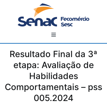
Pular
para
o
conteúdo
Processo Seletivo Senac-SE
Resultado Final da 3ª
etapa: Avaliação de
Habilidades
Comportamentais – pss
005.2024