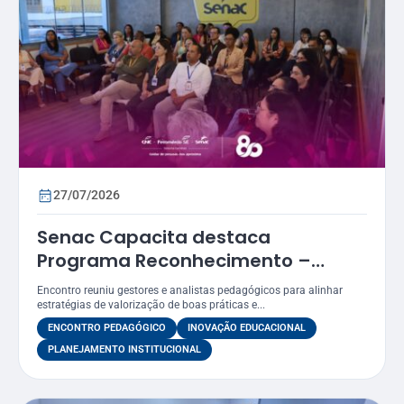
27/07/2026
Senac Capacita destaca
Programa Reconhecimento –
Prêmio Atena como estratégia
Encontro reuniu gestores e analistas pedagógicos para alinhar
para valorizar práticas
estratégias de valorização de boas práticas e...
educacionais
ENCONTRO PEDAGÓGICO
INOVAÇÃO EDUCACIONAL
PLANEJAMENTO INSTITUCIONAL