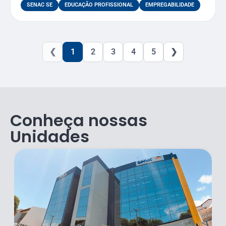
SENAC SE
EDUCAÇÃO PROFISSIONAL
EMPREGABILIDADE
❮
1
2
3
4
5
❯
Conheça nossas
Unidades