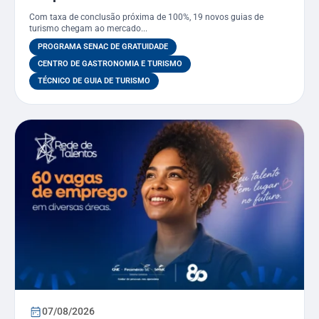
Técnico em Guia de Turismo pelo
Com taxa de conclusão próxima de 100%, 19 novos guias de
PSG
turismo chegam ao mercado...
PROGRAMA SENAC DE GRATUIDADE
CENTRO DE GASTRONOMIA E TURISMO
TÉCNICO DE GUIA DE TURISMO
07/08/2026