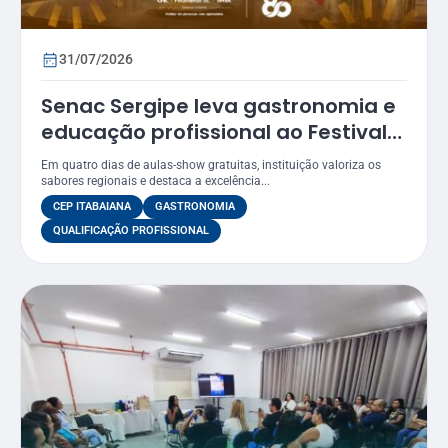
31/07/2026
Senac Sergipe leva gastronomia e
educação profissional ao Festival
Gastronômico de Itabaiana 2026
Em quatro dias de aulas-show gratuitas, instituição valoriza os
sabores regionais e destaca a excelência...
CEP ITABAIANA
GASTRONOMIA
QUALIFICAÇÃO PROFISSIONAL