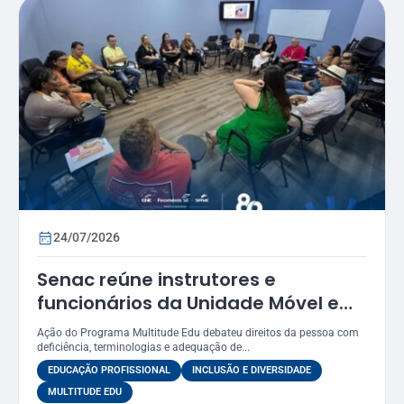
24/07/2026
Senac reúne instrutores e
funcionários da Unidade Móvel em
oficina sobre práticas inclusivas e
Ação do Programa Multitude Edu debateu direitos da pessoa com
acessibilidade
deficiência, terminologias e adequação de...
EDUCAÇÃO PROFISSIONAL
INCLUSÃO E DIVERSIDADE
MULTITUDE EDU