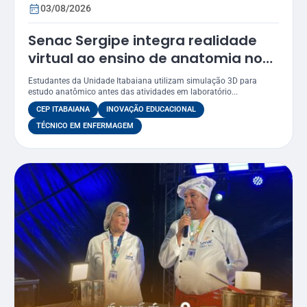
03/08/2026
Senac Sergipe integra realidade
virtual ao ensino de anatomia no
curso de Enfermagem
Estudantes da Unidade Itabaiana utilizam simulação 3D para
estudo anatômico antes das atividades em laboratório...
CEP ITABAIANA
INOVAÇÃO EDUCACIONAL
TÉCNICO EM ENFERMAGEM