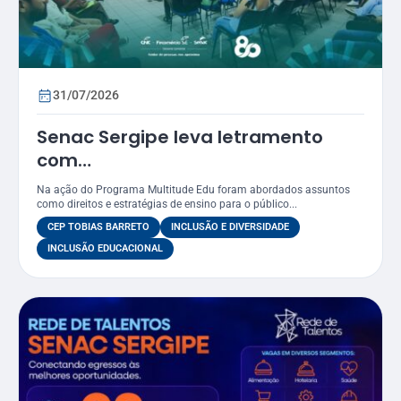
31/07/2026
Senac Sergipe leva letramento
com
foco LGBTQIAPN+ para funcionários
Na ação do Programa Multitude Edu foram abordados assuntos
do CEP Tobias Barreto
como direitos e estratégias de ensino para o público...
CEP TOBIAS BARRETO
INCLUSÃO E DIVERSIDADE
INCLUSÃO EDUCACIONAL