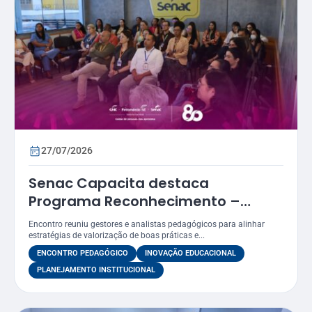
27/07/2026
Senac Capacita destaca
Programa Reconhecimento –
Prêmio Atena como estratégia
Encontro reuniu gestores e analistas pedagógicos para alinhar
para valorizar práticas
estratégias de valorização de boas práticas e...
educacionais
ENCONTRO PEDAGÓGICO
INOVAÇÃO EDUCACIONAL
PLANEJAMENTO INSTITUCIONAL