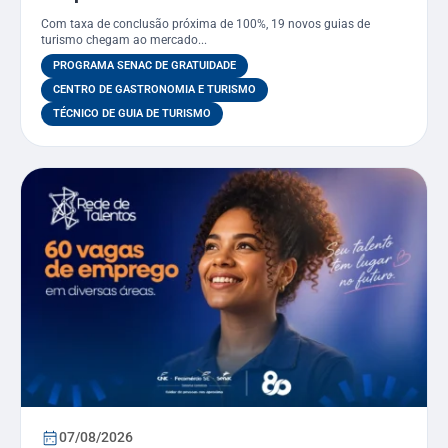
Técnico em Guia de Turismo pelo
Com taxa de conclusão próxima de 100%, 19 novos guias de
PSG
turismo chegam ao mercado...
PROGRAMA SENAC DE GRATUIDADE
CENTRO DE GASTRONOMIA E TURISMO
TÉCNICO DE GUIA DE TURISMO
07/08/2026