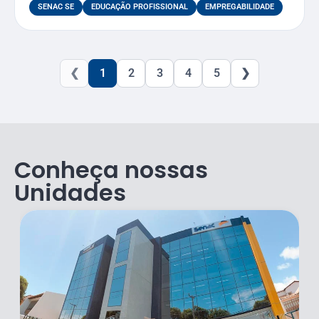
SENAC SE
EDUCAÇÃO PROFISSIONAL
EMPREGABILIDADE
❮
1
2
3
4
5
❯
Conheça nossas
Unidades