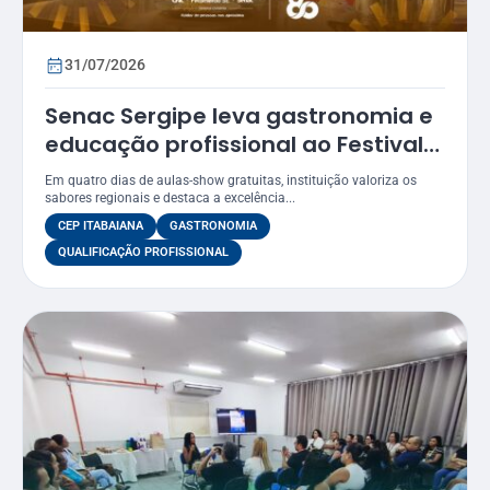
31/07/2026
Senac Sergipe leva gastronomia e
educação profissional ao Festival
Gastronômico de Itabaiana 2026
Em quatro dias de aulas-show gratuitas, instituição valoriza os
sabores regionais e destaca a excelência...
CEP ITABAIANA
GASTRONOMIA
QUALIFICAÇÃO PROFISSIONAL