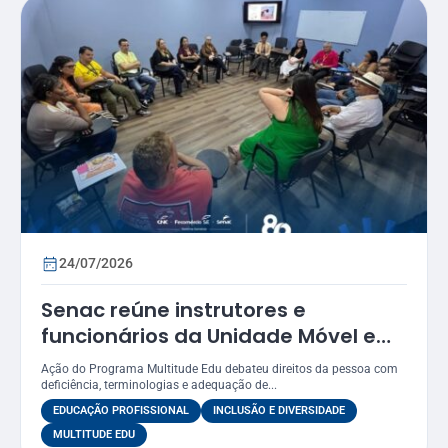
24/07/2026
Senac reúne instrutores e
funcionários da Unidade Móvel em
oficina sobre práticas inclusivas e
Ação do Programa Multitude Edu debateu direitos da pessoa com
acessibilidade
deficiência, terminologias e adequação de...
EDUCAÇÃO PROFISSIONAL
INCLUSÃO E DIVERSIDADE
MULTITUDE EDU