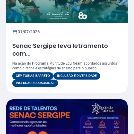
31/07/2026
Senac Sergipe leva letramento
com
foco LGBTQIAPN+ para funcionários
Na ação do Programa Multitude Edu foram abordados assuntos
do CEP Tobias Barreto
como direitos e estratégias de ensino para o público...
CEP TOBIAS BARRETO
INCLUSÃO E DIVERSIDADE
INCLUSÃO EDUCACIONAL